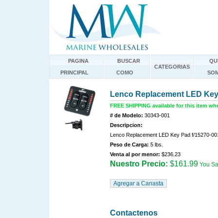
PAGINA
BUSCAR
QU
CATEGORIAS
PRINCIPAL
COMO
SO
Lenco Replacement LED Key 
FREE SHIPPING available for this item w
# de Modelo:
30343-001
Descripcion:
Lenco Replacement LED Key Pad f/15270-001
Peso de Carga:
5 lbs.
Venta al por menor:
$236.23
Nuestro Precio:
$161.99
You S
Contactenos